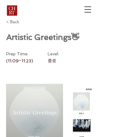
< Back
Artistic Greetings👋
Prep Time:
Level:
종료
(11.09~11.23)