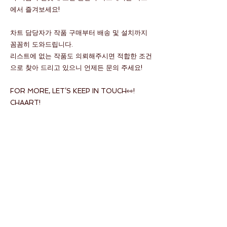
에서 즐겨보세요!
차트 담당자가 작품 구매부터 배송 및 설치까지
꼼꼼히 도와드립니다.
리스트에 없는 작품도 의뢰해주시면 적합한 조건
으로 찾아 드리고 있으니 언제든 문의 주세요!
FOR MORE, LET’S KEEP IN TOUCH👀!
CHAART!
​주요 작가 목록
심문섭, 김창열, 데이비드 호크니, 정영주, 최영욱, 이우환, 이
배, 이건용, 게르하르트 리히터, 양종용, 김근태, 알렉스 카츠,
남춘모, 전광영, 윤위동, 박서보
#이건용 #이배 #단색화 #최영욱 #남춘모 #davidhockney #
데이비드 #박서보 #이우환 #leeufan
#contemporarypainting #instaart #perrotin #최영욱 #윤
위동 #전시추천 #전시회 #미술 #미술관 #컬렉터 #아트컬렉
터 #컬린이 #아트테크 #리세일